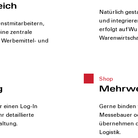
eich
Natürlich ges
und integriere
enstmitarbeitern,
erfolgt auf W
ine zentrale
Warenwirtschaf
n Werbemittel- und
Shop
g
Mehrwer
r einen Log-In
Gerne binden w
r detaillierte
Messebauer od
altung.
übernehmen di
Logistik.