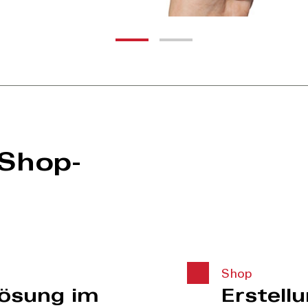
 Shop-
Shop
ösung im
Erstell