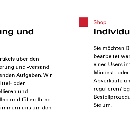
Shop
ung und
Individ
Sie möchten Be
bearbeitet we
tikels über den
eines Users in
gerung und -versand
Mindest- oder
lenden Aufgaben. Wir
Abverkäufe und
ttel- oder
regulieren? Eg
llieren und
Bestellprozedu
len und füllen Ihren
Sie um.
 kümmern uns um den