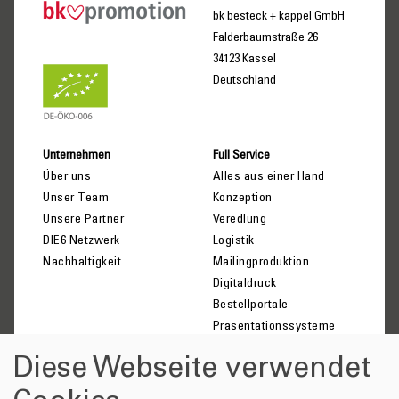
bk besteck + kappel GmbH
Falderbaumstraße 26
34123 Kassel
Deutschland
Unternehmen
Full Service
Über uns
Alles aus einer Hand
Unser Team
Konzeption
Unsere Partner
Veredlung
DIE6 Netzwerk
Logistik
Nachhaltigkeit
Mailingproduktion
Digitaldruck
Bestellportale
Präsentationssysteme
Diese Webseite verwendet
Wissenswertes
Anfrage-Shop
Veredlungstechniken
Kontakt